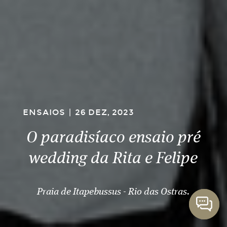
ENSAIOS
|
26 DEZ, 2023
O paradisíaco ensaio pré
wedding da Rita e Felipe
Praia de Itapebussus - Rio das Ostras.