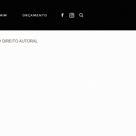
MIM
ORÇAMENTO
I DO DIREITO AUTORAL